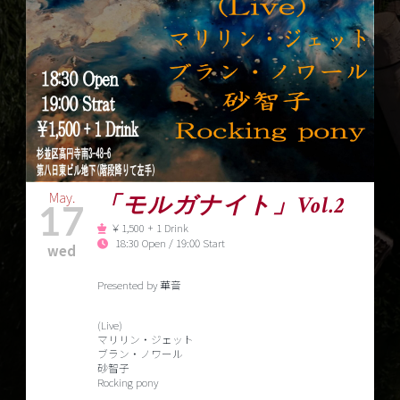
May.
「モルガナイト」Vol.2
17
￥1,500 + 1 Drink
18:30 Open / 19:00 Start
wed
Presented by 華音
(Live)
マリリン・ジェット
ブラン・ノワール
砂智子
Rocking pony