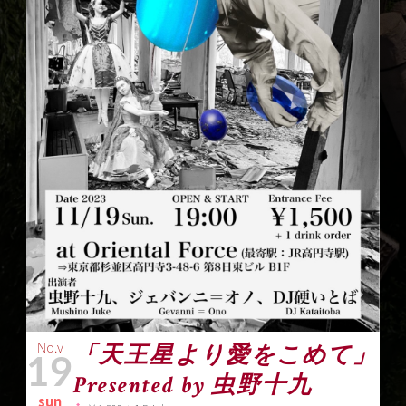
No.v
「天王星より愛をこめて」
19
Presented by 虫野十九
sun