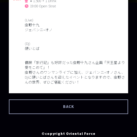
￥1.500 + 1 Drink
19:00 Open Strat
(Live)
虫野十九
ジェバンニ=オノ
(Dj)
硬いとば
個展「旅行記」も好評だった虫野十九さん企画「天王星より
愛をこめて」！
虫野さんのワンマンライブに加え、ジェバンニ=オノさん、
Djに硬いとばさんを迎えたイベントとなりますので、虫野さ
んの世界、ぜひご堪能ください！
BACK
©copyright Oriental Force