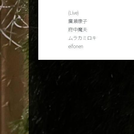
(Live)
廣瀬康子
府中魔夫
ムラカミロキ
eifonen