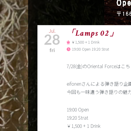
Jul.
「Lamps 02」
28
￥1,500 + 1 Drink
19:00 Open 19:20 Strat
fri
7/28(金)のOriental Forceは
eifonenさんによる弾き語り企画「
今回も一味違う弾き語りの魅
19:00 Open
19:20 Strat
￥1,500 + 1 Drink