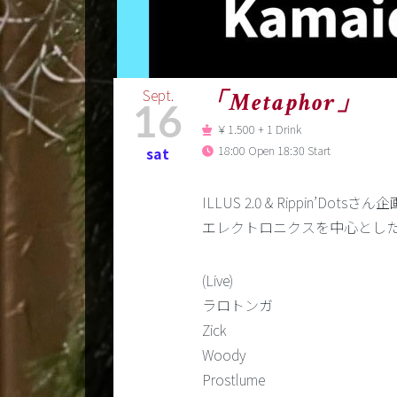
Sept.
「Metaphor」
16
￥1.500 + 1 Drink
18:00 Open 18:30 Start
sat
ILLUS 2.0 & Rippin’Dots
エレクトロニクスを中心とし
(Live)
ラロトンガ
Zick
Woody
Prostlume