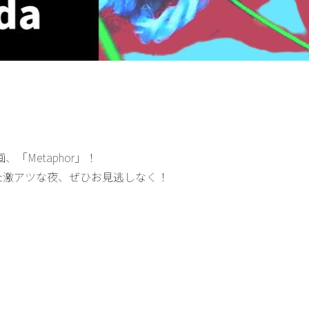
さん企画、「Metaphor」！
た激アツな夜、ぜひお見逃しなく！