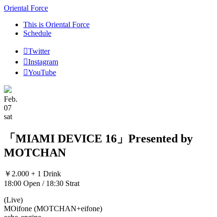
Oriental Force
This is Oriental Force
Schedule
Twitter
Instagram
YouTube
Feb.
07
sat
「MIAMI DEVICE 16」Presented by
MOTCHAN
￥2.000 + 1 Drink
18:00 Open / 18:30 Strat
(Live)
MOifone (MOTCHAN+eifone)