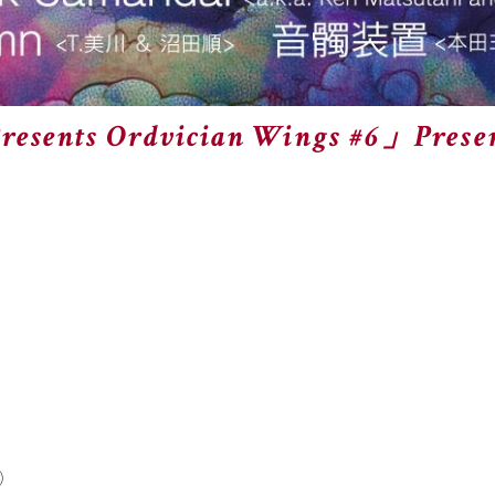
resents Ordvician Wings #6」Pres
6）