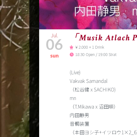
Jul.
「Musik Atlach P
06
￥2.000 + 1 Drink
18:30 Open / 19:00 Strat
sun
(Live)
Vakvak Samandal
（松谷健 x SACHIKO)
mn
（T.Mikawa x 沼田順）
内田静男
音髑装置
（本田ヨシ子+イツロウ1×2_