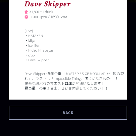
Dave Skipper
¥1,500 +1 drink
18:00 Open / 18:30 Strat
(Live)
・HATAKEN
・Miya
・Isei Ben
・Hideo Hirabayashi
・o’bo
・Dave Skipper
Dave Skipper 通年企画「MYSTERIES OF MODULAR +/- 物の哀
れ」、ラストは「Impossible Things -信じがたきもの-」！
豪華な顔ぶれのマエストロ達が登場いたします！
最良最上の電子音楽、ぜひぜ体感してください！！
BACK