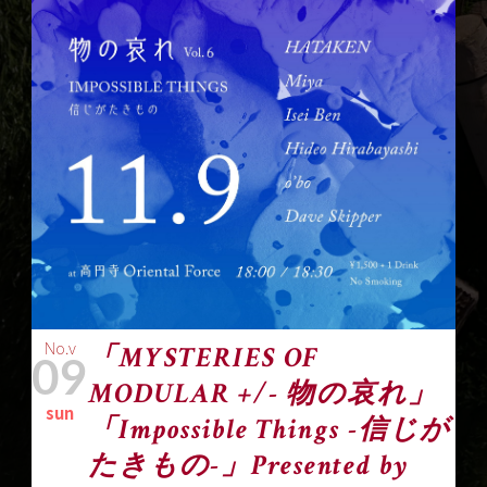
No.v
「MYSTERIES OF
09
MODULAR +/- 物の哀れ」
sun
「Impossible Things -信じが
たきもの-」Presented by