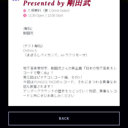
Presented by 剛田武
入場無料（要 1 Drink Order）
11:30 Open / 12:00 Start
(解説)
剛田武
(ゲスト解説）
Chihiro S
（まぼろしペイガンズ、ex-ラクリモーザ）
地下音楽愛好家、剛田武さんの新企画『日本の地下音楽をレ
コードで聴く会』！
第三回はピナテコレコード編、その3！
今回はPUNGOとTACOのレコード、それにまつわる貴重なお
話も披露されます！
アンダーグラウンドの歴史をたどっていく物語、貴重なレコ
ードと共にぜひお楽しみください
BACK