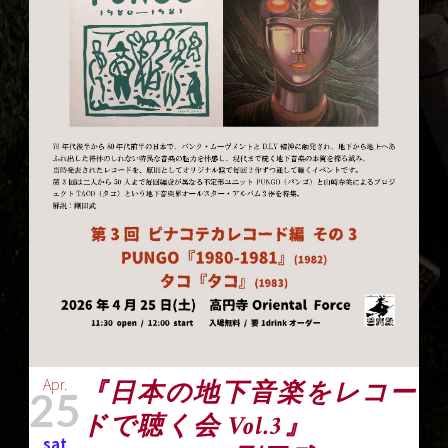
Apr.
『日本の地下音楽をレコー
25
ドで聴く会 Vol.3』
sat