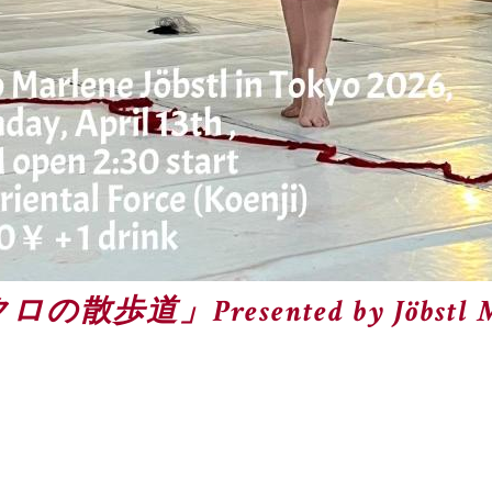
道」Presented by Jöbstl Ma