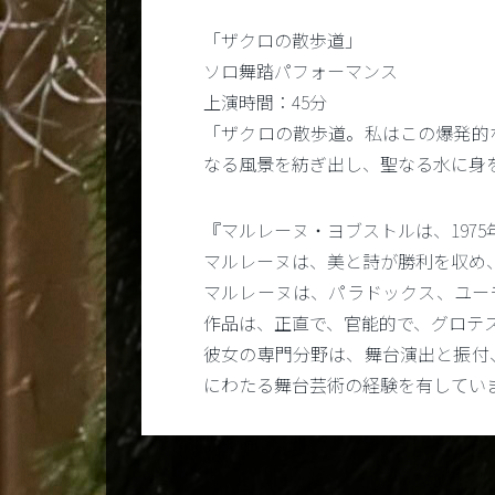
「ザクロの散歩道」
ソロ舞踏パフォーマンス
上演時間：45分
「ザクロの散歩道。私はこの爆発的
なる風景を紡ぎ出し、聖なる水に身
『マルレーヌ・ヨブストルは、197
マルレーヌは、美と詩が勝利を収め
マルレーヌは、パラドックス、ユー
作品は、正直で、官能的で、グロテ
彼女の専門分野は、舞台演出と振付
にわたる舞台芸術の経験を有してい