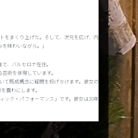
トをまくり上げた。そして、次元を広げ、内
みを味わいながら。」
者で、バルセロナ在住。
る芸術を体現しています。
いて既成概念に疑問を投げかけます。彼女の
術を露わにします。
ィック・パフォーマンス」です。彼女は30年