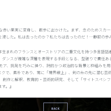
な赤い果実に変身し、散歩に出かけた。まず、念のためスカー
を浸した。私は去ったのか？私たちは去ったのだ！…静寂の歩
5年生まれのフランスとオーストリアの二重文化を持つ多言語話
、ダンスが複雑な深層を表現する手段となる、型破りで責任あ
モア、挑発を巧みに操り、詩的かつ政治的な背景と枠組みを用
スクで、素朴であり、常に「境界線上」、剣の糸の先に潜む芸
、創作と解釈、教育的・芸術的研究、そして「サイトスペシフ
ます。』
BACK