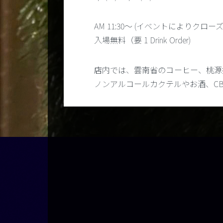
AM 11:30～ (イベントにより
入場無料（要 1 Drink Order)
店内では、雲南省のコーヒー、桃源
ノンアルコールカクテルやお酒、C