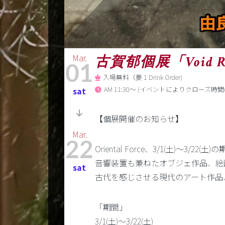
Mar.
古賀郁個展「Void Re
01
入場無料（要 1 Drink Order)
AM 11:30～ (イベントによりクロ
sat
【個展開催のお知らせ】
Mar.
22
Oriental Force、3/1(土)～3/
音響装置も兼ねたオブジェ作品、絵
sat
古代を感じさせる現代のアート作品
「期間」
3/1(土)～3/22(土)