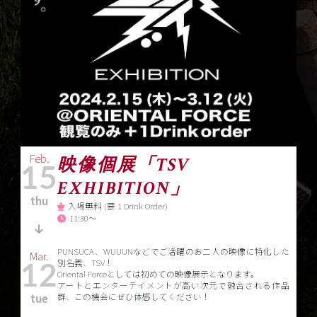
Feb.
映像個展「TSV
15
EXHIBITION」
thu
入場無料 (要 1 Drink Order)
11:30～
PUNSUCA、WUUUNなどでご活躍のお二人の映像に特化した
Mar.
別名義、TSV！
12
Oriental Forceとしては初めての映像展示となります。
アートとエンターテイメントが高い次元で融合される作品
群、この機会にぜひ体感してください！
tue