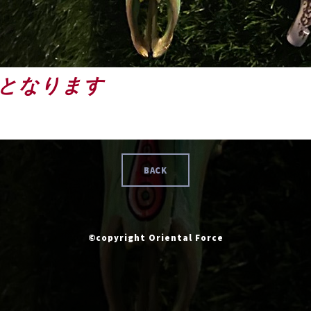
となります
BACK
©copyright Oriental Force