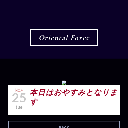
Oriental Force
No.v
本日はおやすみとなりま
25
す
tue
BACK