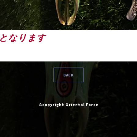
となります
BACK
©copyright Oriental Force