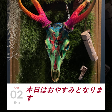
Apr.
本日はおやすみとなりま
02
す
thu