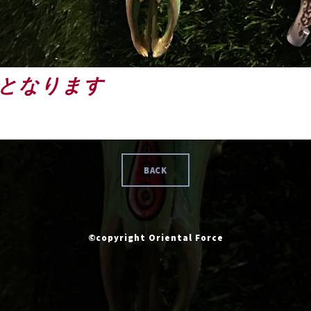
となります
BACK
©copyright Oriental Force