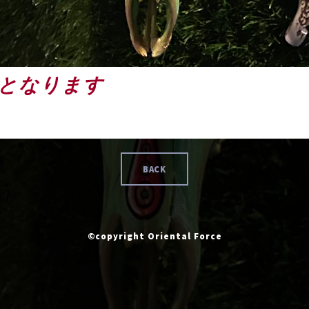
となります
BACK
©copyright Oriental Force