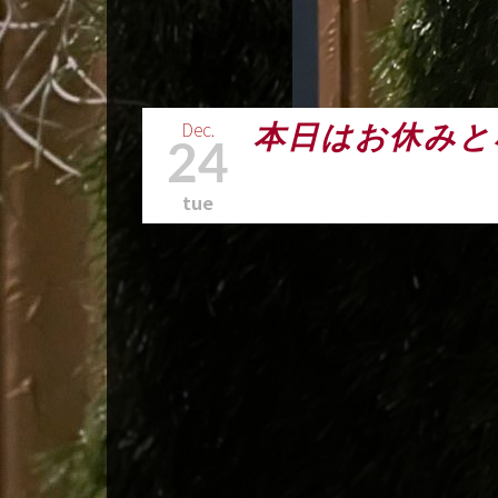
Dec.
本日はお休みと
24
tue