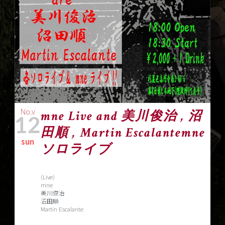
No.v
mne Live and 美川俊治 , 沼
12
田順 , Martin Escalantemne
sun
ソロライブ
(Live)
mne
美川俊治
沼田順
Martin Escalante