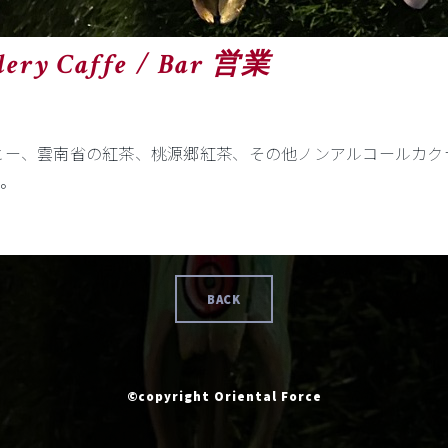
llery Caffe / Bar 営業
ー、雲南省の紅茶、桃源郷紅茶、その他ノンアルコールカクテ
。
BACK
©copyright Oriental Force