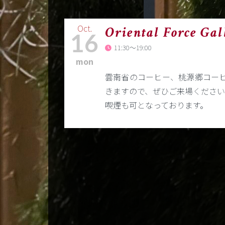
Oct.
Oriental Force Ga
16
11:30～19:00
mon
雲南省のコーヒー、桃源郷コーヒ
きますので、ぜひご来場ください
喫煙も可となっております。