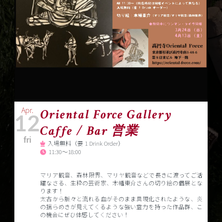
Apr.
Oriental Force Gallery
12
Caffe / Bar 営業
fri
入場無料（要 1 Drink Order）
11:30～18:00
マリア観音、森林限界、マリヤ観音などで長きに渡ってご活
躍なさる、生粋の芸術家、木幡東介さんの切り絵の個展とな
ります！
太古から脈々と流れる血がそのまま具現化されたような、炎
の揺らめきが見えてくるような強い霊力を持った作品群、こ
の機会にぜひ体感してください！