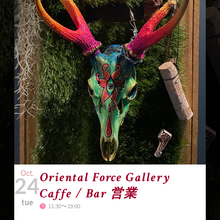
Oct.
Oriental Force Gallery
24
Caffe / Bar 営業
tue
11:30～19:00