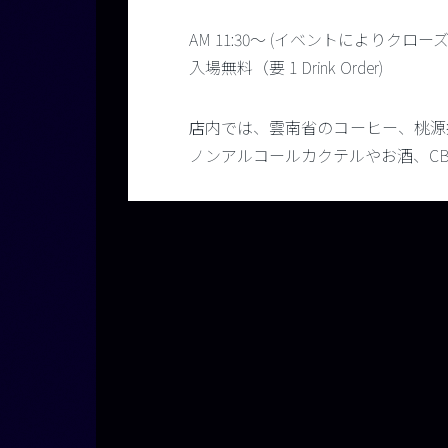
AM 11:30～ (イベントにより
入場無料（要 1 Drink Order)
店内では、雲南省のコーヒー、桃源
ノンアルコールカクテルやお酒、C