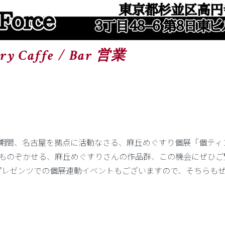
lery Caffe / Bar 営業
木)～9/23(火)の期間、名古屋を拠点に活動なさる、麻丘めぐすり個展「
ものぞかせる、麻丘めぐすりさんの作品群、この機会にぜひご
さんプレゼンツでの個展連動イベントもございますので、そちらも