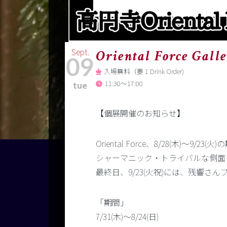
Sept.
Oriental Force Gal
09
入場無料（要 1 Drink Order)
11:30～17:00
tue
【個展開催のお知らせ】
Oriental Force、8/28(
シャーマニック・トライバルな側面
最終日、9/23(火祝)には、残響
「期間」
7/31(木)～8/24(日)