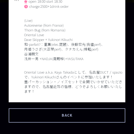
open 18:00 start 18:30
charge:2500+1drink order
(Live)
Autoreverse (from France)
Thorn Bug (from Romania)
Oriental Love
Dave Skipper + Yukinori Kikuchi
和-parfait?：菫薫(elec.琵琶)、後藤宏光(我儘perf)、
月姫うさぎ(大正琴perf)、タナカえん(棒軽perf)
谷浦朋文
浅井一男 +NADJA(南野梓)+YASUTAKA
Oriental Love a.k.a. Kaya Takadaとして、名古屋DUCT / spazio
で、Yukinori Kikuchiさんのイベントに参加いたします！
壺パーカッション・ノイズセットで全開でいかせていただき
ますので、名古屋近郊の皆様、どうぞよろしくお願いいたし
ます！
BACK