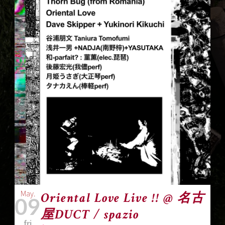
May.
Oriental Love Live !! @ 名古
09
屋DUCT / spazio
fri