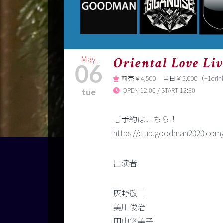
May.
Oriental Love
06
前売￥4,500 当日￥5,000（+1drink 
OPEN 12:00 / START 12:30
tue
ご予約はこちら！
https://club.goodman2020.com/
出演者
灰野敬二
美川俊治
田中悠美子