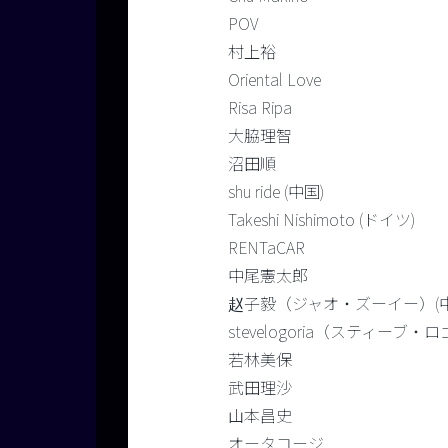
POV
村上裕
Oriental Love
Risa Ripa
大脇理智
沼田順
shu ride (中国)
Takeshi Nishimoto (ドイツ)
RENTaCAR
中尾憲太郎
赵子毅（ジャオ・ズーイー）(中
stevelogoria（スティーブ・
若林美保
武田理沙
山本昌史
オータコージ