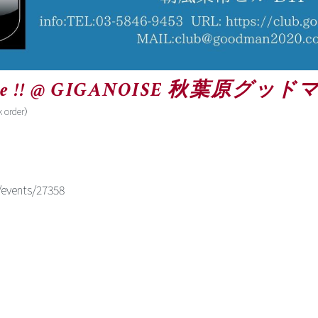
 Live !! @ GIGANOISE 秋葉原グッ
order）
events/27358