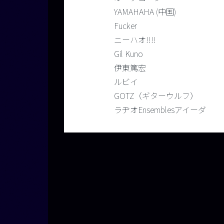
YAMAHAHA (中国)
Fucker
ニーハオ!!!!
Gil Kuno
伊東篤宏
ルビイ
GOTZ（ギターウルフ）
ラヂオEnsemblesアイーダ