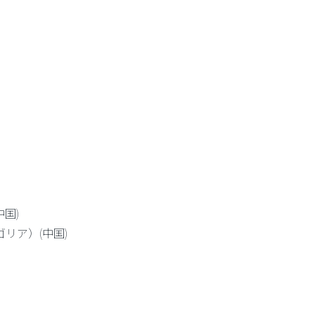
国)
ロゴリア）(中国)