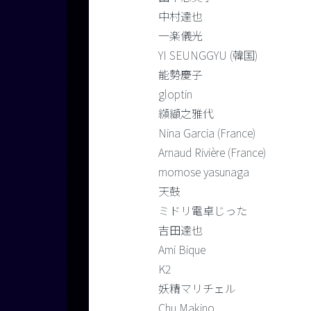
中村達也
一楽儀光
YI SEUNGGYU (韓国)
能勢慶子
gloptin
纐纈之雅代
Nina Garcia (France)
Arnaud Rivière (France)
momose yasunaga
天鼓
ミドリ電卓じった
吉田達也
Ami Bique
K2
妖精マリチェル
Chu Makino