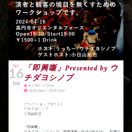
Apr.
「即興噺」Presented by ウ
16
チダヨシノブ
tue
￥1.500 + 1 Drink
18;30 Open / 19:00 Strat
(ワークショップホスト）
ウチダヨシノブ
小日山拓也
「即興噺」
ウチダヨシノブさんの、即興演奏と自己分析を行い、知恵の