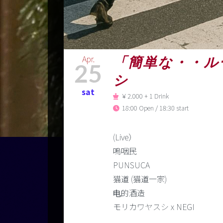
Apr.
「簡単な・・ルール
25
シ
sat
￥2.000 + 1 Drink
18:00 Open / 18:30 start
(Live）
嗚咽民
PUNSUCA
猫道 (猫道一家)
电的酒造
モリカワヤスシ x NEGI