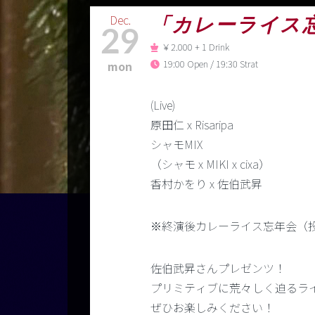
Dec.
「カレーライス忘年会
29
￥2.000 + 1 Drink
19:00 Open / 19:30 Strat
mon
(Live)
原田仁 x Risaripa
シャモMIX
（シャモ x MIKI x cixa）
香村かをり x 佐伯武昇
※終演後カレーライス忘年会（
佐伯武昇さんプレゼンツ！
プリミティブに荒々しく迫るラ
ぜひお楽しみください！