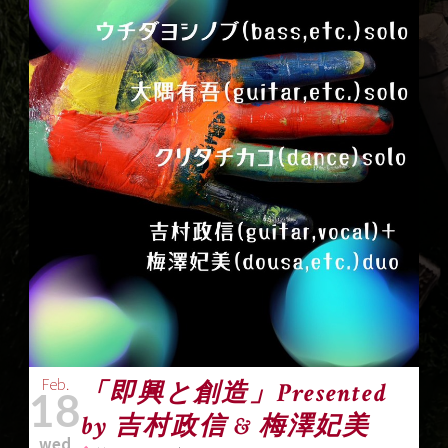
Feb.
「即興と創造」Presented
18
by 吉村政信 & 梅澤妃美
wed