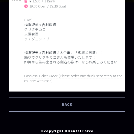
￥1.500 + 1 Drink
19:00 Open / 19:30 Strat
(Live)
梅澤妃美 x 吉村政信
クリタチカコ
大隅有吾
ウチダヨシノブ
梅澤妃美 x 吉村政信さん企画、「即興と創造」！
踊りでクリタチカコさんも登場いたします！
即興から生み出される創造の数々、ぜひお楽しみください
Cashless Ticket Order (Please order one drink separately at the
counter with cash)
BACK
©copyright Oriental Force