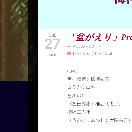
Jul.
「盆がえり」Pres
27
￥1.500 + 1 Drink
15:00 Open / 15:30 Strat
sun
(Live)
吉村政信 x 梅澤妃美
ムラカミロキ
台風の目
（冨田秀康 x 椎名利恵子）
梅隅二人組
（うめたにあつし x 大隅有吾