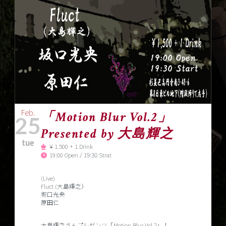
Feb.
「Motion Blur Vol.2」
25
Presented by 大島輝之
tue
￥1.500 + 1 Drink
19:00 Open / 19:30 Strat
(Live)
Fluct (大島輝之）
坂口光央
原田仁
大島輝之さんプレゼンツ「Motion Blur Vol.2」！