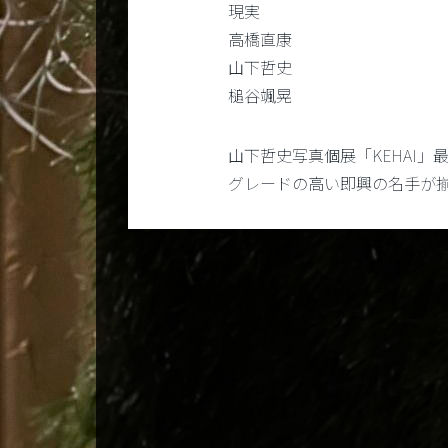
現実
高橋直康
山下哲史
槌谷颯晃
山下哲史写真個展「KEHAI
グレードの高い即興の名手が