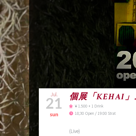
Jul.
個展「KEHAI」ス
21
￥1.500 + 1 Drink
18;30 Open / 19:00 Strat
sun
(Live)