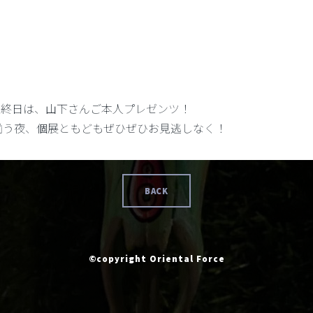
」最終日は、山下さんご本人プレゼンツ！
揃う夜、個展ともどもぜひぜひお見逃しなく！
BACK
©copyright Oriental Force