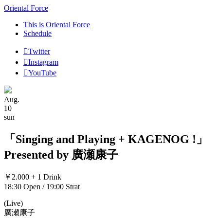
Oriental Force
This is Oriental Force
Schedule
Twitter
Instagram
YouTube
Aug.
10
sun
「Singing and Playing + KAGENOG !」
Presented by 廣瀬康子
￥2.000 + 1 Drink
18:30 Open / 19:00 Strat
(Live)
廣瀬康子