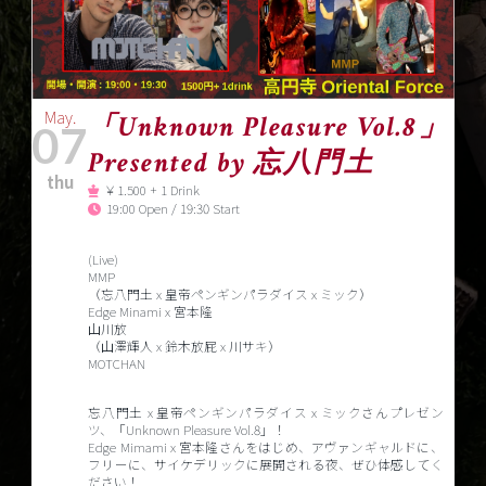
May.
「Unknown Pleasure Vol.8」
07
Presented by 忘八門土
thu
￥1.500 + 1 Drink
19:00 Open / 19:30 Start
(Live)
MMP
（忘八門土 x 皇帝ペンギンパラダイス x ミック）
Edge Minami x 宮本隆
山川放
（山澤輝人 x 鈴木放屁 x 川サキ）
MOTCHAN
忘八門土 x 皇帝ペンギンパラダイス x ミックさんプレゼン
ツ、「Unknown Pleasure Vol.8」！
Edge Mimami x 宮本隆さんをはじめ、アヴァンギャルドに、
フリーに、サイケデリックに展開される夜、ぜひ体感してく
ださい！