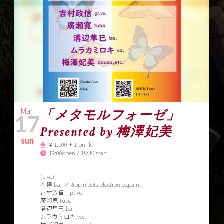
Mar.
「メタモルフォーゼ」
17
Presented by 梅澤妃美
sun
￥1.500 + 1 Drink
18:00open / 18:30 start
(Live)
礼拝 ba. ×Rippin’Dots electronics,paint
吉村政信 gt.vo.
廣瀬寛 tuba
溝辺隼巳 ba.
ムラカミロキ vo.