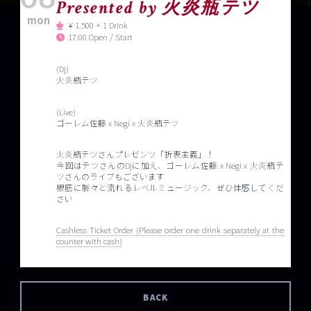
Presented by 火炎瓶テツ
mon
￥1.500 + 1 Drink
17:00 Open / Start
(Dj)
火炎瓶テツ
(Live)
ゴーレム佐藤 x Negi x 火炎瓶テツ
火炎瓶テツさんプレゼンツ「折衷主義」！
今回はテツさんのDjに加え、ゴーレム佐藤 x Negi x 火炎瓶テ
ツさんのライブもございます
根底に脈々と流れるレベルミュージック、ぜひ体感してくだ
さい
Cashless Ticket Order (Please order one drink separately at the
counter with cash)
BACK