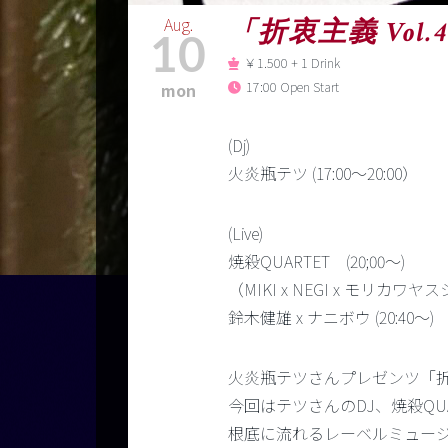
Aug.
「折衷主義 Vol.4
10
￥1.500 + 1 Drink
17:00 Open Start
mon
(Dj)
火炎瓶テツ (17:00～20:00）
(Live)
焼殺QUARTET (20;00～)
（MIKI x NEGI x モリカワヤ
鈴木健雄 x ナニボウ (20:40～)
火炎瓶テツさんプレゼンツ「折衷主
今回はテツさんのDJ、焼殺QU
根底に流れるレーベルミュー