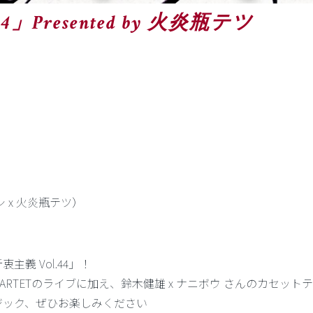
4」Presented by 火炎瓶テツ
スシ x 火炎瓶テツ）
義 Vol.44」！
ARTETのライブに加え、鈴木健雄 x ナニボウ さんのカセッ
ジック、ぜひお楽しみください