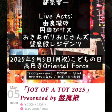
May.
「JOY OF A TOY 2025」
05
Presented by 盤魔殿
mon
￥1.500 + 1 Drink
18:00 Open / Strat