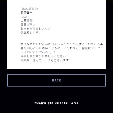
(Special Talk)
都築響一
(Live)
由良瓏砂
岡田ぴサス
おきあがりおじさんズ
盤魔殿レジデンツ
急逝なされたおきあがり赤ちゃんさんの追悼と、おもちゃ楽
器を中心とした毎年こどもの日に行われる、盤魔殿プレゼン
ツ「JOY OF A TOY 2025」！
今年もぜひぜひお楽しみください！
都築響一さんのトークもございます！
BACK
©copyright Oriental Force