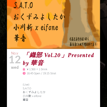
No.v
「織部 Vol.20」Presented
12
by 華音
wed
￥1.500 + 1 Drink
18:45 Open / 19:15 Strat
(Live)
S.A.T.O
おくずみよしたか
小川新 x eifone
華音