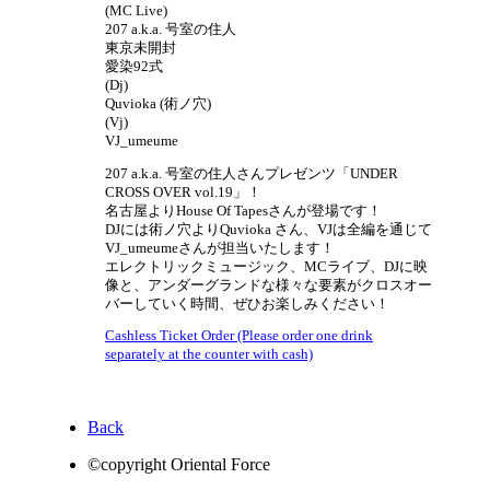
(MC Live)
207 a.k.a. 号室の住人
東京未開封
愛染92式
(Dj)
Quvioka (術ノ穴)
(Vj)
VJ_umeume
207 a.k.a. 号室の住人さんプレゼンツ「UNDER
CROSS OVER vol.19」！
名古屋よりHouse Of Tapesさんが登場です！
DJには術ノ穴よりQuvioka さん、VJは全編を通じて
VJ_umeumeさんが担当いたします！
エレクトリックミュージック、MCライブ、DJに映
像と、アンダーグランドな様々な要素がクロスオー
バーしていく時間、ぜひお楽しみください！
Cashless Ticket Order (Please order one drink
separately at the counter with cash)
Back
©copyright Oriental Force