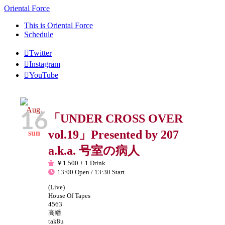
Oriental Force
This is Oriental Force
Schedule
Twitter
Instagram
YouTube
Aug.
16
「UNDER CROSS OVER
vol.19」Presented by 207
sun
a.k.a. 号室の病人
￥1.500 + 1 Drink
13:00 Open / 13:30 Start
(Live)
House Of Tapes
4563
高幡
tak8u