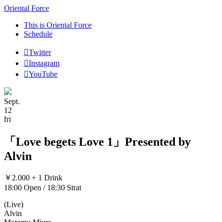
Oriental Force
This is Oriental Force
Schedule
Twitter
Instagram
YouTube
Sept.
12
fri
「Love begets Love 1」Presented by
Alvin
￥2.000 + 1 Drink
18:00 Open / 18:30 Strat
(Live)
Alvin