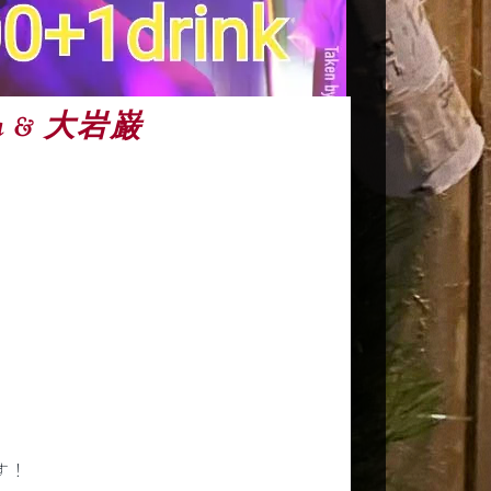
eema & 大岩巌
す！