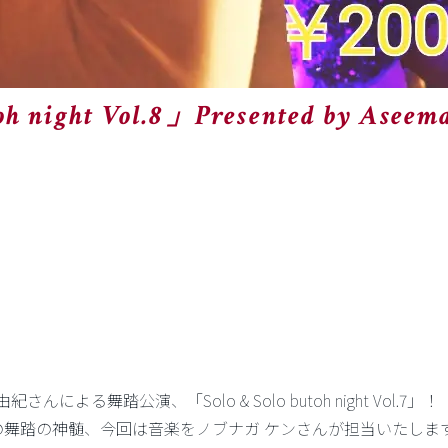
toh night Vol.8」Presented by As
による舞踏公演、「Solo & Solo butoh night Vol.7」！
の舞踏の神髄、今回は音楽をノブナガ ケンさんが担当いたしま