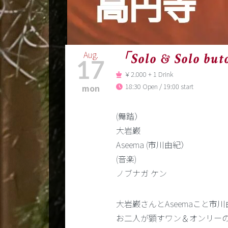
Aug.
「Solo & Solo bu
17
￥2.000 + 1 Drink
18:30 Open / 19:00 start
mon
(舞踏）
大岩巌
Aseema (市川由紀）
(音楽)
ノブナガ ケン
大岩巌さんとAseemaこと市川由紀さん
お二人が顕すワン＆オンリー