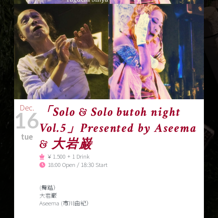
Dec.
「Solo & Solo butoh night
16
Vol.5」Presented by Aseema
tue
& 大岩巌
￥1.500 + 1 Drink
18:00 Open / 18:30 Start
(舞踏）
大岩巌
Aseema (市川由紀）