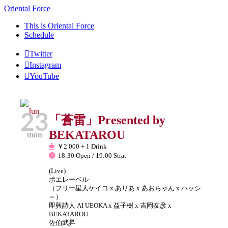
Oriental Force
This is Oriental Force
Schedule
Twitter
Instagram
YouTube
Jun.
23
「蒼雷」Presented by
BEKATAROU
mon
￥2.000 + 1 Drink
18:30 Open / 19:00 Strat
(Live)
ポエレーベル
（フリー星人ケイコ x ありあ x あおちゃん x ハッシ
～）
即興詩人 AI UEOKA x 益子樹 x 吉岡友彦 x
BEKATAROU
佐伯武昇