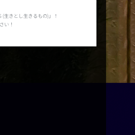
HINGS (生きとし生きるもの)」！
さい！