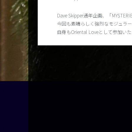
Dave Skipper通年企画、「MYSTER
今回も素晴らしく強烈なモジュラ
自身もOriental Loveとして参加