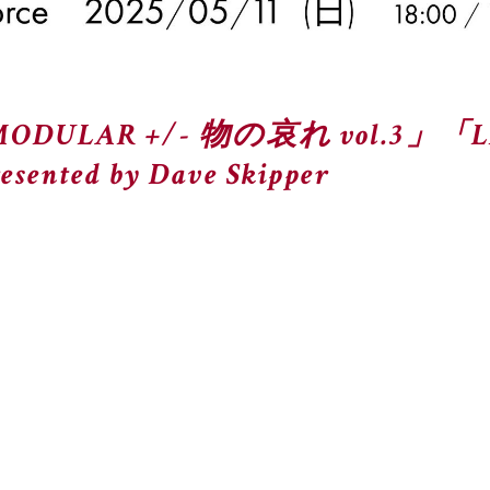
MODULAR +/- 物の哀れ vol.3」「
ed by Dave Skipper