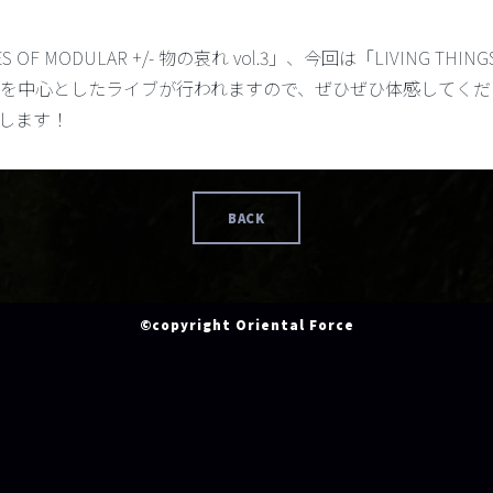
IES OF MODULAR +/- 物の哀れ vol.3」、今回は「LIVING T
ーを中心としたライブが行われますので、ぜひぜひ体感してくだ
いたします！
BACK
©copyright Oriental Force