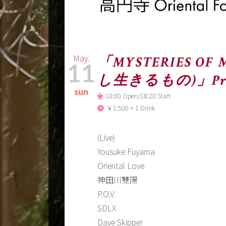
May.
「MYSTERIES OF 
11
し生きるもの)」Present
sun
18:00 Open/18:20 Start
￥1.500 + 1 Drink
(Live)
Yousuke Fuyama
Oriental Love
神田川雙陽
P.O.V.
SDLX
Dave Skipper