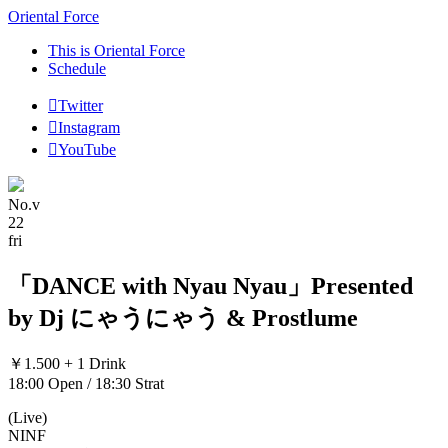
Oriental Force
This is Oriental Force
Schedule
Twitter
Instagram
YouTube
No.v
22
fri
「DANCE with Nyau Nyau」Presented
by Dj にゃうにゃう & Prostlume
￥1.500 + 1 Drink
18:00 Open / 18:30 Strat
(Live)
NINF