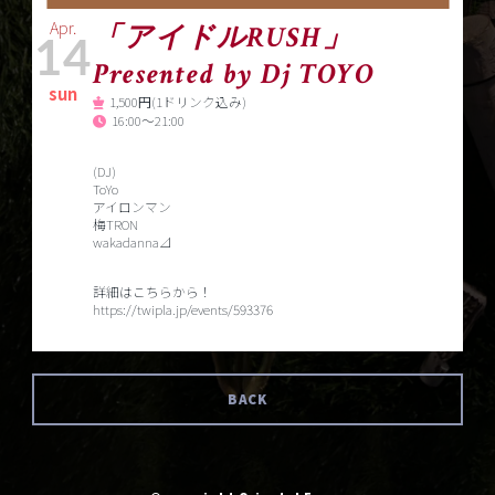
Apr.
「アイドルRUSH」
14
Presented by Dj TOYO
sun
1,500円(1ドリンク込み)
16:00～21:00
(DJ)
ToYo
アイロンマン
梅TRON
wakadanna⊿
詳細はこちらから！
https://twipla.jp/events/593376
BACK