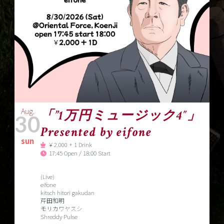
Aug.
「”1万円ミュージック4″」
30
Presented by eifone
sun
￥2.000 + 1 Drink
17:45 Open / 18:00 Start
(Live)
eifone
kitsch hitori gakudan
芹田和明
モリカワヤスシ
Shreddy Pulse