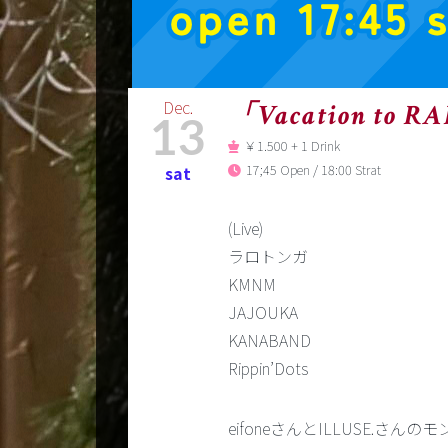
Dec.
「Vacation to R
13
￥1.500 + 1 Drink
17;45 Open / 18:00 Strat
sat
(Live)
ラロトンガ
KMNM
JAJOUKA
KANABAND
Rippin’Dots
eifoneさんとILLUSE.