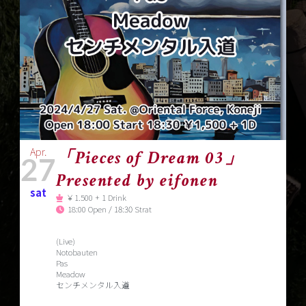
Apr.
「Pieces of Dream 03」
27
Presented by eifonen
sat
￥1.500 + 1 Drink
18:00 Open / 18:30 Strat
(Live)
Notobauten
Pas
Meadow
センチメンタル入道